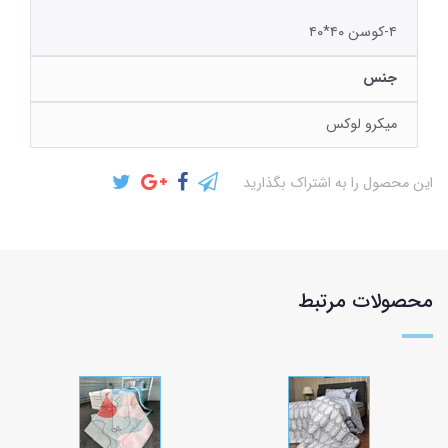
۴-کوسن ۴۰*۴۰
جنس
میکرو لوکس
این محصول را به اشتراک بگذارید
محصولات مرتبط