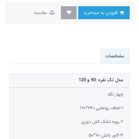
افزودن به سبدخرید
مقایسه
مشخصات
مدل تک نفره :90 و 120
چهار تکه
۱-لحاف روتختی ۲۳۰*۱۷۰
۲-رویه تشک کش دوزی
۳-کاور بالش ۷۰*۵۰