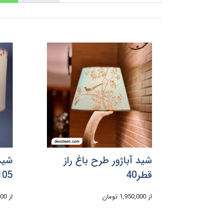
شید آباژور طرح باغ راز
قطر40
105, قطر
از
1,950,000 تومان
از
,000