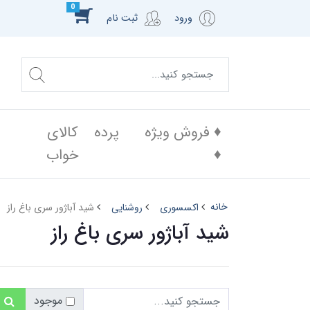
0
ورود
ثبت نام
♦️ فروش ویژه
پرده
کالای
♦️
خواب
خانه
اکسسوری
روشنایی
شید آباژور سری باغ راز
شید آباژور سری باغ راز
موجود