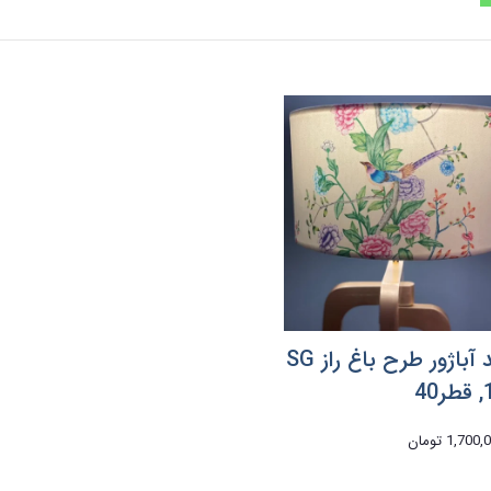
شید آباژور طرح باغ راز SG
40
1,700 تومان