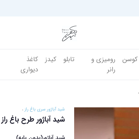
کوسن
رومیزی و
تابلو
کیدز
کاغذ
ن
رانر
دیواری
شید آباژور سری باغ راز
شید آباژور طرح باغ راز ق
شید آباژور(بدون پایه)