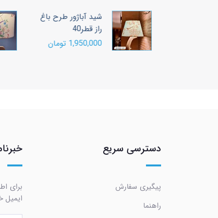
ژور طرح باغ
شید آباژور طرح باغ
راز قطر40
ومان
1,950,000 تومان
دسترسی سریع
خبرنام
پیگیری سفارش
برای اط
ایمیل خو
راهنما