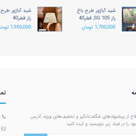
شید آباژور طرح باغ
شید آباژور طرح ب
راز SG 105, قطر40
راز قطر40
1,700,000 تومان
1,950,000 تومان
ه
تما
لاع از پیشنهادهای شگفت‌انگیز و تخفیف‌های ویژه، آدرس
د را در فیلد زیر بنویسید و ثبت کنید.