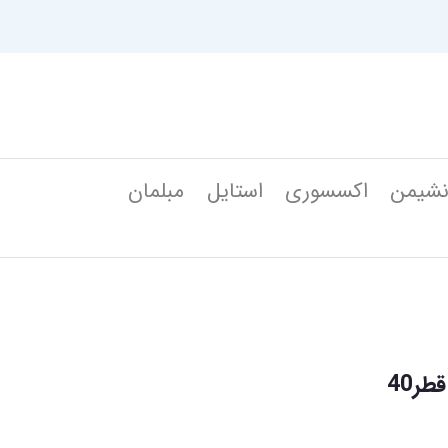
شیمن
اکسسوری
استایل
مبلمان
طر40