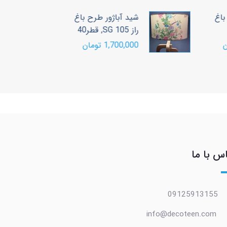
اغ
شید آباژور طرح باغ
ش
راز SG 105, قطر40
را
1,700,000 تومان
00
س با ما
09125913155
info@decoteen.com