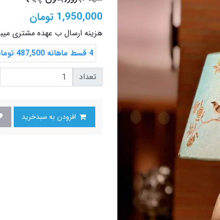
1,950,000
تومان
هزینه ارسال ب عهده مشتری میب
4 قسط ماهانه 487,500 تومانی با اسنپ ‌پی
تعداد
افزودن به سبدخرید