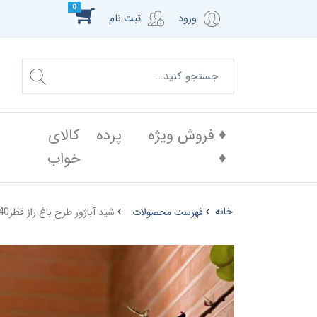
0
ورود
ثبت نام
♦️ فروش ویژه
پرده
کالای
♦️
خواب
خانه
فهرست محصولات
شید آباژور طرح باغ راز قطر40