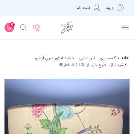
ورود
ثبت نام
0
خانه
اکسسوری
روشنایی
شید آباژور سری آرشیو
شید آباژور طرح باغ راز SG 105, قطر40