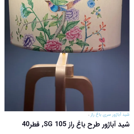
شید آباژور سری باغ راز
شید آباژور طرح باغ راز SG 105, قطر40