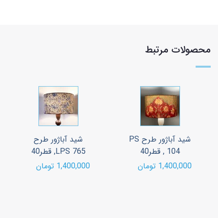
محصولات مرتبط
شید آباژور طرح PS
شید آباژور طرح
104 , قطر40
LPS 765, قطر40
1,400,000 تومان
1,400,000 تومان