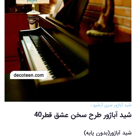
شید آباژور سری آرشیو
شید آباژور طرح سخن عشق قطر40
شید آباژور(بدون پایه)