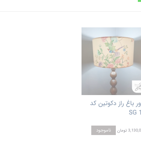
ور باغ راز دکوتین کد
SG 
ناموجود
3,130 تومان