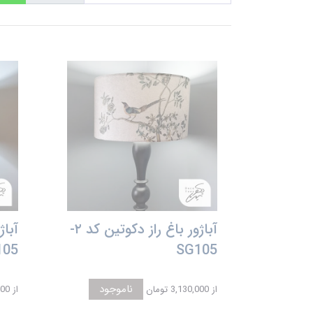
آباژور باغ راز دکوتین کد ۲-
آباژ
105
SG105
ناموجود
از
3,130,000 تومان
از
,000