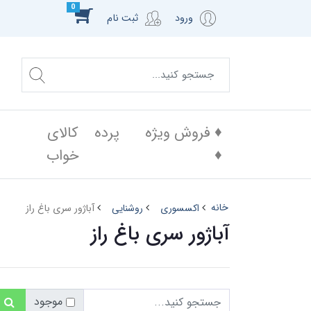
0
ورود
ثبت نام
♦️ فروش ویژه
پرده
کالای
♦️
خواب
خانه
اکسسوری
روشنایی
آباژور سری باغ راز
آباژور سری باغ راز
موجود