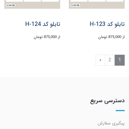
تابلو کد H-123
تابلو کد H-124
از
875,000 تومان
از
875,000 تومان
»
2
1
دسترسی سریع
پیگیری سفارش