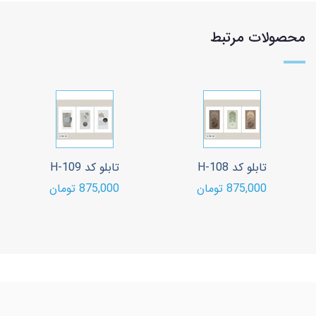
محصولات مرتبط
تابلو کد H-108
تابلو کد H-109
875,000 تومان
875,000 تومان