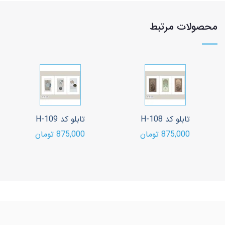
محصولات مرتبط
تابلو کد H-108
تابلو کد H-109
875,000 تومان
875,000 تومان