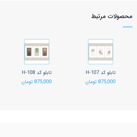
محصولات مرتبط
تابلو کد H-107
تابلو کد H-108
875,000 تومان
875,000 تومان