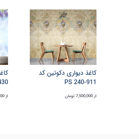
کاغذ دیواری دکوتین کد
کاغ
430
PS 240-911
از
7,500,000 تومان
از
,000