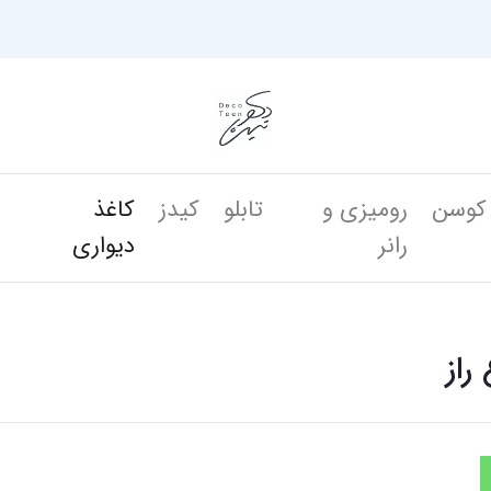
کوسن
رومیزی و
تابلو
کیدز
کاغذ
ن
رانر
دیواری
راز