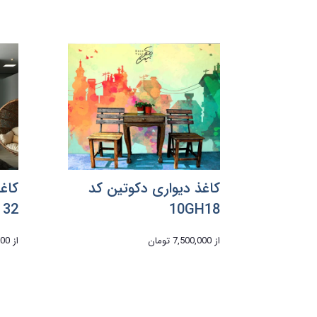
کاغذ دیواری دکوتین کد
کاغ
 32
10GH18
از
7,500,000 تومان
از
,000