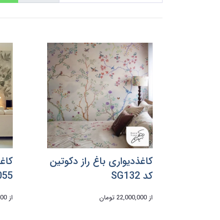
کاغذدیواری باغ راز دکوتین
کاغ
کد SG132
055
از
22,000,000 تومان
از
,000