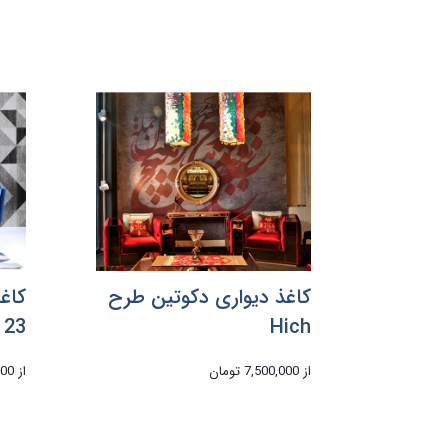
کاغذ دیواری دکوتین طرح
کاغ
 23
Hich
از
7,500,000 تومان
از
,000