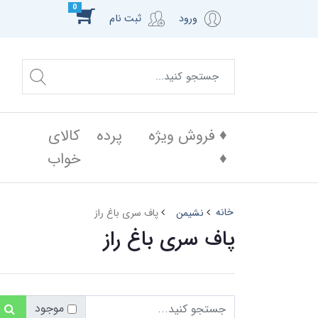
0
ورود
ثبت نام
♦️ فروش ویژه
پرده
کالای
♦️
خواب
خانه
نشیمن
پاف سری باغ راز
پاف سری باغ راز
موجود