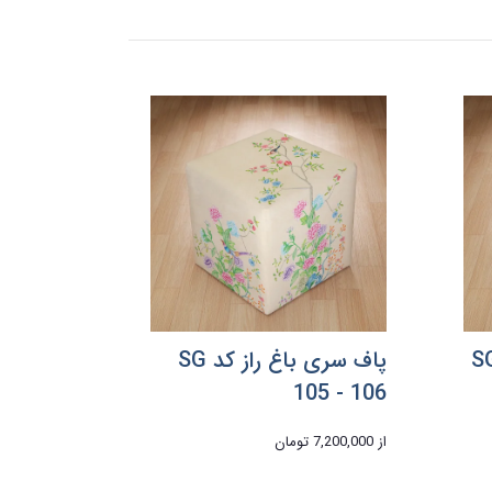
 باغ راز کد 2-SG
پاف سری باغ راز کد SG
105 - 106
از
7,200,000 تومان