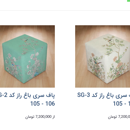
پاف سری باغ راز کد 3-SG
پاف سری
105 - 106
105 - 
7,200 تومان
از
7,200,000 تومان