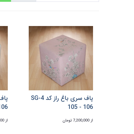
پاف سری باغ راز کد 4-SG
106
105 - 106
از
7,200,000 تومان
از
,000