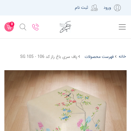
ورود
ثبت نام
0
خانه
فهرست محصولات
پاف سری باغ راز کد SG 105 - 106