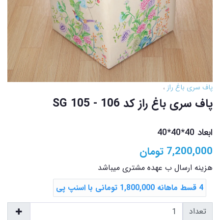
پاف سری باغ راز
پاف سری باغ راز کد SG 105 - 106
ابعاد 40*40*40
7,200,000
تومان
هزینه ارسال ب عهده مشتری میباشد
4 قسط ماهانه 1,800,000 تومانی با اسنپ ‌پی
تعداد