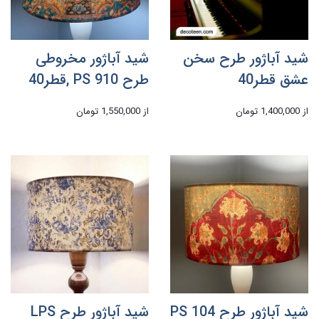
شید آباژور طرح سخن
شید آباژور مخروطی
عشق قطر40
طرح PS 910 ,قطر40
از
1,400,000 تومان
از
1,550,000 تومان
شید آباژور طرح PS 104
شید آباژور طرح LPS