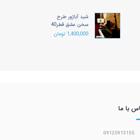
شید آباژور طرح
ش
سخن عشق قطر40
,ق
1,400,000 تومان
00
س با ما
09125913155