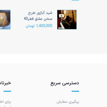
ژور طرح
شید آباژور طرح
ر40
سخن عشق قطر40
ومان
1,400,000 تومان
دسترسی سریع
خبرنام
پیگیری سفارش
برای اط