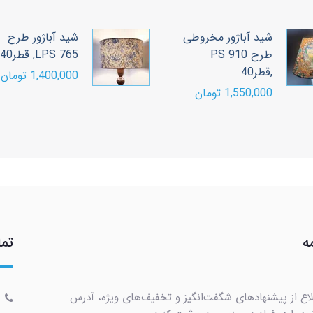
شید آباژور مخروطی
شید آباژور طرح
طرح PS 910
LPS 765, قطر40
,قطر40
1,400,000 تومان
1,550,000 تومان
ه
تما
لاع از پیشنهادهای شگفت‌انگیز و تخفیف‌های ویژه، آدرس