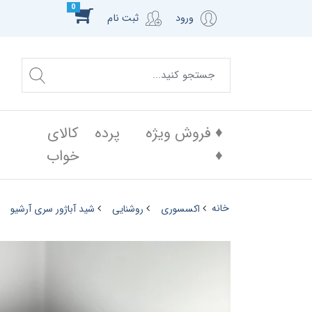
0
ورود
ثبت نام
♦️ فروش ویژه
پرده
کالای
♦️
خواب
خانه
اکسسوری
روشنایی
شید آباژور سری آرشیو