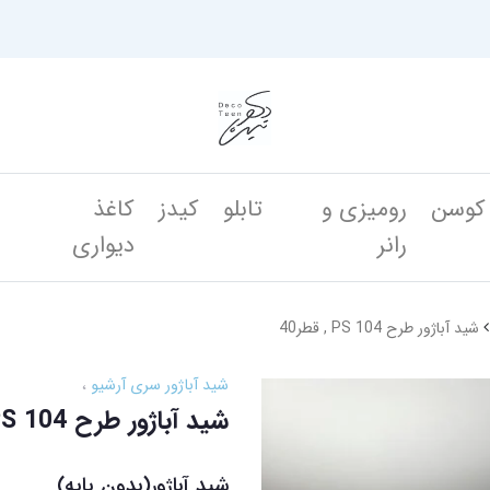
کوسن
رومیزی و
تابلو
کیدز
کاغذ
ن
رانر
دیواری
شید آباژور طرح PS 104 , قطر40
شید آباژور سری آرشیو
شید آباژور طرح PS 104 , قطر40
شید آباژور(بدون پایه)