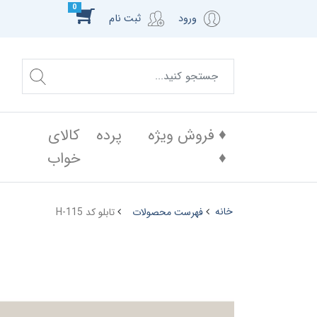
0
ورود
ثبت نام
♦️ فروش ویژه
پرده
کالای
♦️
خواب
خانه
فهرست محصولات
تابلو کد H-115