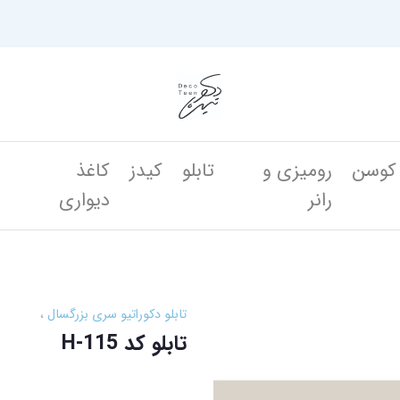
کوسن
رومیزی و
تابلو
کیدز
کاغذ
ن
رانر
دیواری
تابلو دکوراتیو سری بزرگسال
تابلو کد H-115