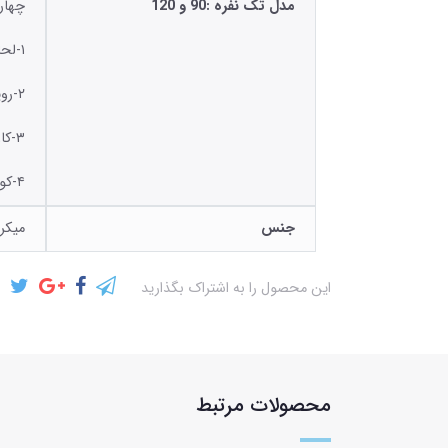
مدل تک نفره :90 و 120
چهار
۱-لحاف روتختی ۲۳۰*۱۷۰
۲-رویه تشک کش دوزی
۳-کاور بالش ۷۰*۵۰
۴-کوسن ۴۰*۴۰
جنس
میکر
این محصول را به اشتراک بگذارید
محصولات مرتبط