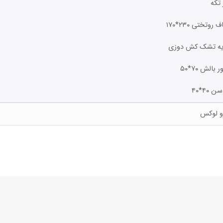
 تکه
و لوکس