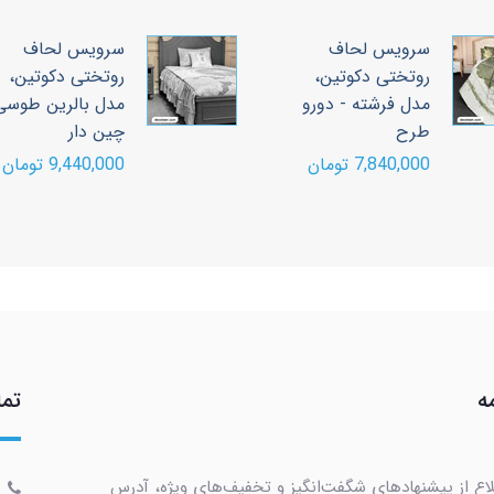
سرویس لحاف
سرویس لحاف
روتختی دکوتین،
روتختی دکوتین،
مدل فرشته - دورو
مدل بالرین طوسی
طرح
چین دار
7,840,000 تومان
9,440,000 تومان
ه
تما
لاع از پیشنهادهای شگفت‌انگیز و تخفیف‌های ویژه، آدرس