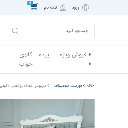
0
ورود
ثبت نام
♦️ فروش ویژه
پرده
کالای
♦️
خواب
خانه
فهرست محصولات
سرویس لحاف روتختی دکوتین،