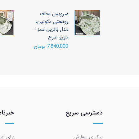
لحاف
سرویس لحاف
دکوتین،
روتختی دکوتین،
ی - دورو
مدل بالرین سبز -
دورو طرح
ومان
7,840,000 تومان
دسترسی سریع
خبرنام
پیگیری سفارش
برای اط