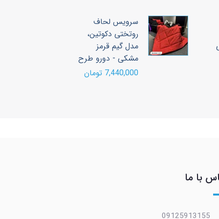
سرویس لحاف
س
روتختی دکوتین،
ر
مدل گیم قرمز
م
مشکی - دورو طرح
ط
7,440,000 تومان
00
س با ما
09125913155