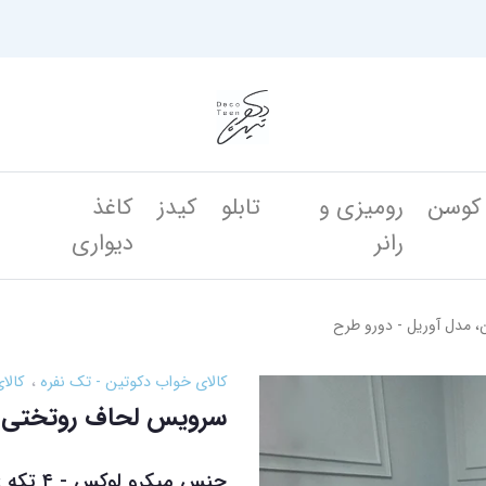
کوسن
رومیزی و
تابلو
کیدز
کاغذ
ن
رانر
دیواری
 مدل آوریل - دورو طرح
کالای خواب دکوتین - تک نفره
کالا
سرویس لحاف روتختی د
جنس میک