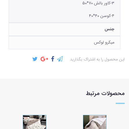
۳-کاور بالش ۷۰*۵۰
۴-کوسن ۴۰*۴۰
جنس
میکرو لوکس
این محصول را به اشتراک بگذارید
محصولات مرتبط