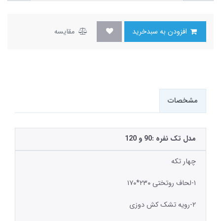
افزودن به سبدخرید
مقایسه
مشخصات
مدل تک نفره :90 و 120
چهار تکه
۱-لحاف روتختی ۲۳۰*۱۷۰
۲-رویه تشک کش دوزی