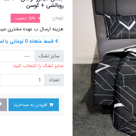
روبالشی + کوسن
تومان
20%
تخفیف
هزینه ارسال ب عهده مشتری میب
4 قسط ماهانه 0 تومانی با اسنپ ‌پی
سایز تشک
سایز تشک را انتخاب کنید.
تعداد
افزودن به سبدخرید