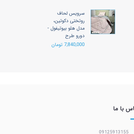
سرویس لحاف
س
روتختی دکوتین،
ر
مدل هلو بیوتیفول -
م
دورو طرح
د
7,840,000 تومان
00
س با ما
09125913155