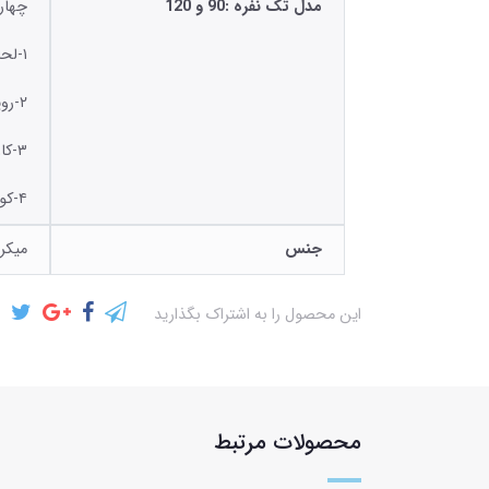
مدل تک نفره :90 و 120
چهار
۱-لحاف روتختی ۲۳۰*۱۷۰
۲-رویه تشک کش دوزی
۳-کاور بالش ۷۰*۵۰
۴-کوسن ۴۰*۴۰
جنس
میکر
این محصول را به اشتراک بگذارید
محصولات مرتبط