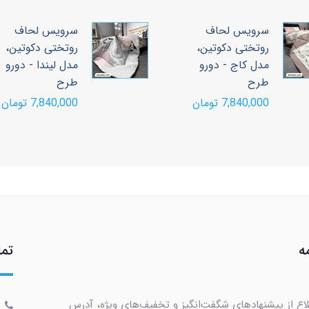
سرویس لحاف
سرویس لحاف
روتختی دکوتین،
روتختی دکوتین،
مدل کاج - دورو
مدل ليندا - دورو
طرح
طرح
7,840,000 تومان
7,840,000 تومان
ه
تما
لاع از پیشنهادهای شگفت‌انگیز و تخفیف‌های ویژه، آدرس