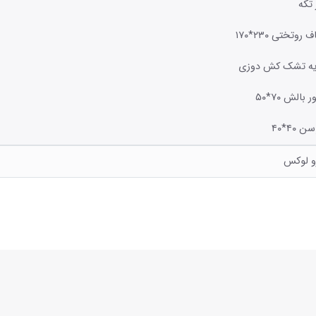
 تکه
و لوکس