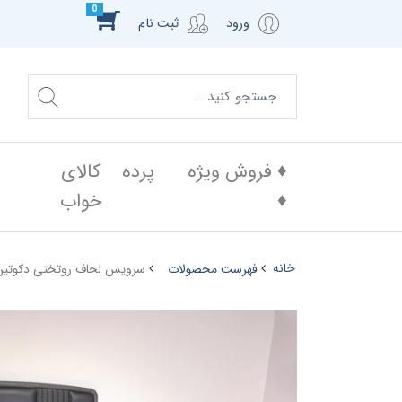
0
ورود
ثبت نام
♦️ فروش ویژه
پرده
کالای
♦️
خواب
خانه
فهرست محصولات
سرویس لحاف روتختی دکوتین، 