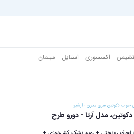
شیمن
اکسسوری
استایل
مبلمان
ی خواب دکوتین سری مدرن - آرشیو
وتین، مدل آرتا - دورو طرح
رو لوکس - ۴ تکه : لحاف روتختی + رویه تشک ‌کش‌دوزی +