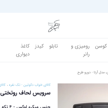
کوسن
رومیزی و
تابلو
کیدز
کاغذ
ن
رانر
دیواری
مدل آرتا - دورو طرح
کالای خواب دکوتین - تک نفره
کالا
سرویس لحاف روتختی دک
جنس میک