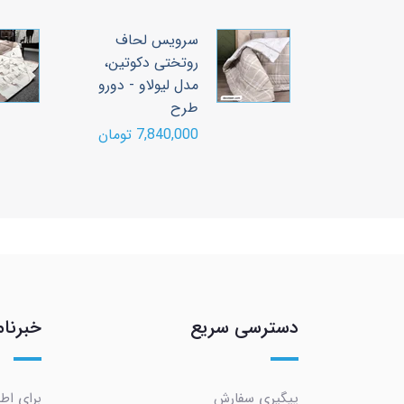
لحاف
سرویس لحاف
دکوتین،
روتختی دکوتین،
 - دورو
مدل لیولاو - دورو
طرح
ومان
7,840,000 تومان
دسترسی سریع
خبرنام
پیگیری سفارش
برای اط