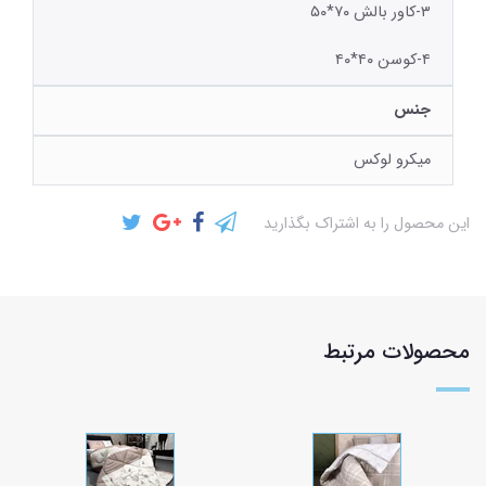
۳-کاور بالش ۷۰*۵۰
۴-کوسن ۴۰*۴۰
جنس
میکرو لوکس
این محصول را به اشتراک بگذارید
محصولات مرتبط