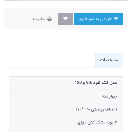
افزودن به سبدخرید
مقایسه
مشخصات
مدل تک نفره :90 و 120
چهار تکه
۱-لحاف روتختی ۲۳۰*۱۷۰
۲-رویه تشک کش دوزی