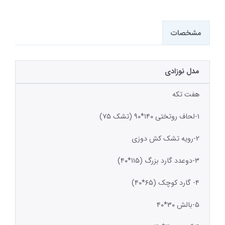
مشخصات
مدل نوزادی
هفت تکه
۱-لحاف روتختی ۱۴۰*۹۰ (تشک ۷۵)
۲-رویه تشک کش دوزی
۳-دوعدد گارد بزرگ (۱۱۵*۴۰)
۴- گارد کوچک (۶۵*۴۰)
۵-بالش ۳۰*۴۰