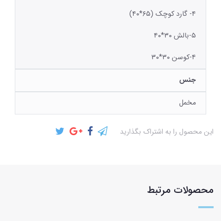
۴- گارد کوچک (۶۵*۴۰)
۵-بالش ۳۰*۴۰
۴-کوسن ۳۰*۳۰
جنس
مخمل
این محصول را به اشتراک بگذارید
محصولات مرتبط