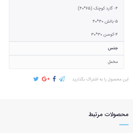
۴- گارد کوچک (۶۵*۴۰)
۵-بالش ۳۰*۴۰
۴-کوسن ۳۰*۳۰
جنس
مخمل
این محصول را به اشتراک بگذارید
محصولات مرتبط