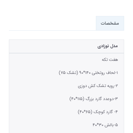
مشخصات
مدل نوزادی
هفت تکه
۱-لحاف روتختی ۱۴۰*۹۰ (تشک ۷۵)
۲-رویه تشک کش دوزی
۳-دوعدد گارد بزرگ (۱۱۵*۴۰)
۴- گارد کوچک (۶۵*۴۰)
۵-بالش ۳۰*۴۰