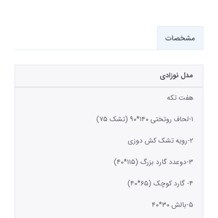
مشخصات
مدل نوزادی
هفت تکه
۱-لحاف روتختی ۱۴۰*۹۰ (تشک ۷۵)
۲-رویه تشک کش دوزی
۳-دوعدد گارد بزرگ (۱۱۵*۴۰)
۴- گارد کوچک (۶۵*۴۰)
۵-بالش ۳۰*۴۰