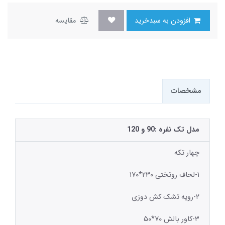
افزودن به سبدخرید
مقایسه
مشخصات
مدل تک نفره :90 و 120
چهار تکه
۱-لحاف روتختی ۲۳۰*۱۷۰
۲-رویه تشک کش دوزی
۳-کاور بالش ۷۰*۵۰