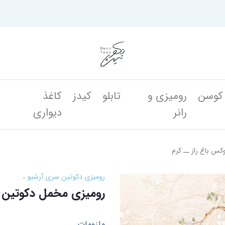
کوسن
رومیزی و
تابلو
کیدز
کاغذ
ن
رانر
دیواری
س باغ راز ــ کرم
رومیزی دکوتین سری آرشیو
رومیزی مخمل دکوتین س
ملزومات