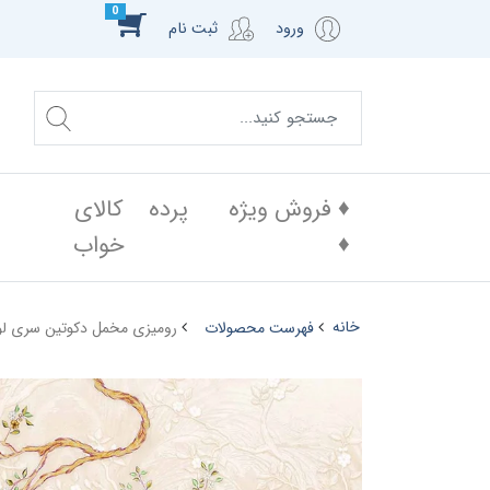
0
ورود
ثبت نام
♦️ فروش ویژه
پرده
کالای
♦️
خواب
خانه
فهرست محصولات
رومیزی مخمل دکوتین سری لوک