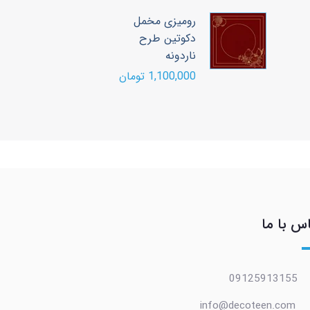
رومیزی مخمل
ر
دکوتین طرح
د
ناردونه
ن
1,100,000 تومان
00
س با ما
09125913155
info@decoteen.com