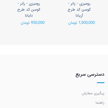
رومیزی - رانر -
رومیزی - رانر -
کوسن کد طرح
کوسن کد طرح
آریانا
دایانا
1,500,000 تومان
950,000 تومان
دسترسی سریع
پیگیری سفارش
راهنما