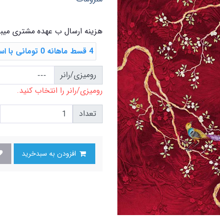
هزینه ارسال ب عهده مشتری میب
4 قسط ماهانه 0 تومانی با اسنپ ‌پی
رومیزی/رانر
رومیزی/رانر را انتخاب کنید.
تعداد
افزودن به سبدخرید