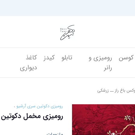
کوسن
رومیزی و
تابلو
کیدز
کاغذ
ن
رانر
دیواری
کس باغ راز ــ زرشکی
رومیزی دکوتین سری آرشیو
رومیزی مخمل دکوتین س
ملزومات