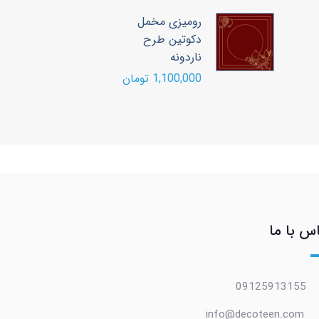
رومیزی مخمل
ر
دکوتین طرح
د
ناردونه
ن
1,100,000 تومان
00
س با ما
09125913155
info@decoteen.com