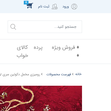
0
ورود
ثبت نام
♦️ فروش ویژه
پرده
کالای
♦️
خواب
خانه
فهرست محصولات
رومیزی مخمل دکوتین سری لو