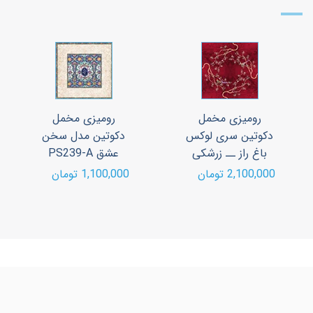
رومیزی مخمل
رومیزی مخمل
دکوتین سری لوکس
دکوتین مدل سخن
باغ راز ــ زرشکی
عشق PS239-A
2,100,000 تومان
1,100,000 تومان