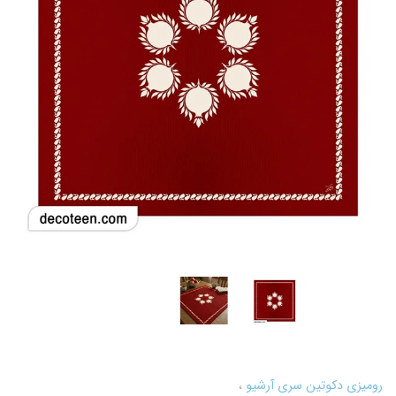
رومیزی دکوتین سری آرشیو