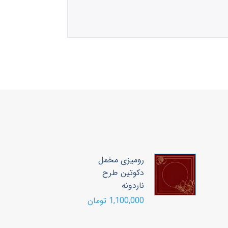
رومیزی مخمل
ر
دکوتین طرح
د
ناردونه
ن
1,100,000 تومان
00