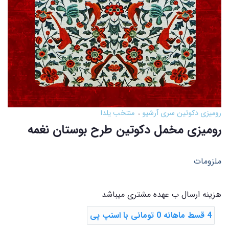
رومیزی دکوتین سری آرشیو
منتخب یلدا
رومیزی مخمل دکوتین طرح بوستان نغمه
ملزومات
هزینه ارسال ب عهده مشتری میباشد
4 قسط ماهانه 0 تومانی با اسنپ ‌پی