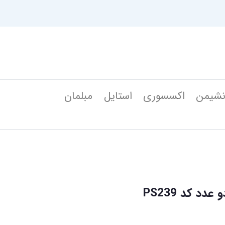
شیمن
اکسسوری
استایل
مبلمان
د کد PS239