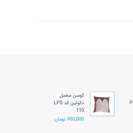
کوسن مخمل
ک
دکوتین کد LPS
د
110
ع
950,000 تومان
00