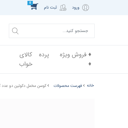
0
ورود
ثبت نام
♦️ فروش ویژه
پرده
کالای
♦️
خواب
خانه
فهرست محصولات
کوسن مخمل دکوتین دو عدد کد 239