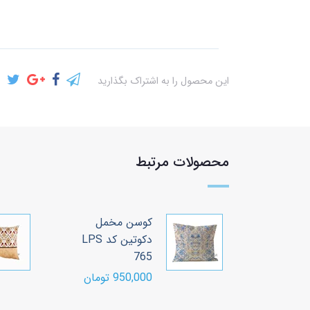
این محصول را به اشتراک بگذارید
محصولات مرتبط
خمل
کوسن مخمل
PT90
دکوتین کد LPS
765
ومان
950,000 تومان