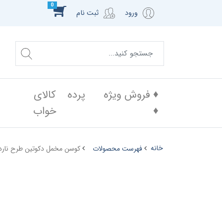
0
ورود
ثبت نام
♦️ فروش ویژه
پرده
کالای
♦️
خواب
خانه
فهرست محصولات
کوسن مخمل دکوتین طرح ناردو