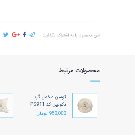
این محصول را به اشتراک بگذارید
محصولات مرتبط
خمل گرد
کوسن مخمل گرد
PS91
دکوتین کد PS911
ن
950,000 تومان