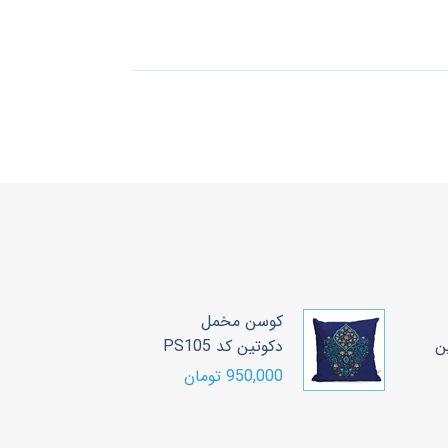
کوسن مخمل
ک
ن
دکوتین کد PS105
دک
950,000 تومان
00