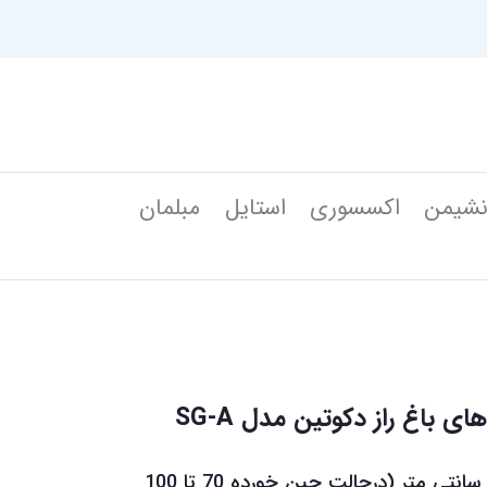
شیمن
اکسسوری
استایل
مبلمان
عرض پرده های دکوتین 135 سانتی متر (درحالت چین خورده 70 تا 100