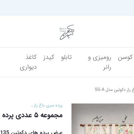
کوسن
رومیزی و
تابلو
کیدز
کاغذ
ن
رانر
دیواری
پرده سری باغ راز
مجموعه ۵ عددی پرده های باغ راز دکوتین مدل SG-A