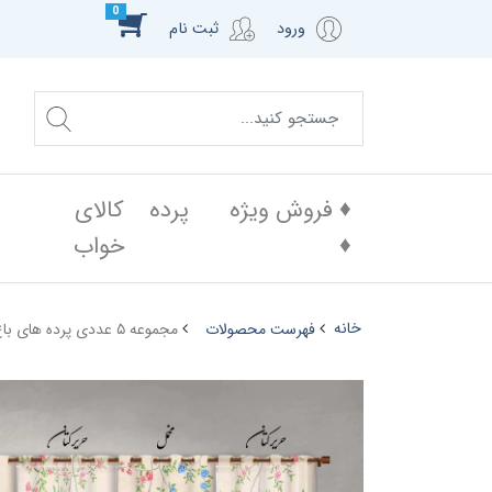
0
ورود
ثبت نام
♦️ فروش ویژه
پرده
کالای
♦️
خواب
خانه
فهرست محصولات
مجموعه ۵ عددی پرده های باغ راز دکوتین مدل SG-A