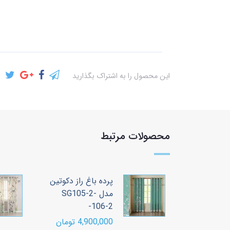
این محصول را به اشتراک بگذارید
محصولات مرتبط
 راز دکوتین
پرده باغ راز دکوتین
SG105-4 -
مدل SG105-2-
106-2-
ومان
4,900,000 تومان