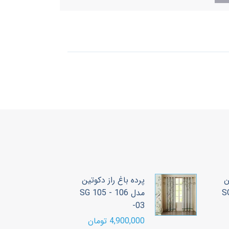
ن
پرده باغ راز دکوتین
مدل SG 105 - 106
پ
-03
دک
4,900,000 تومان
00