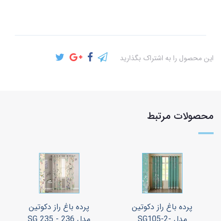
این محصول را به اشتراک بگذارید
محصولات مرتبط
پرده باغ راز دکوتین
پرده باغ راز دکوتین
مدل SG105-2-
مدل SG 235 - 236