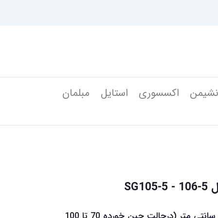
شیمن
اکسسوری
استایل
مبلمان
SG1
عرض پرده های دکوتین 135 سانتی متر (درحالت چین خورده 70 تا 100