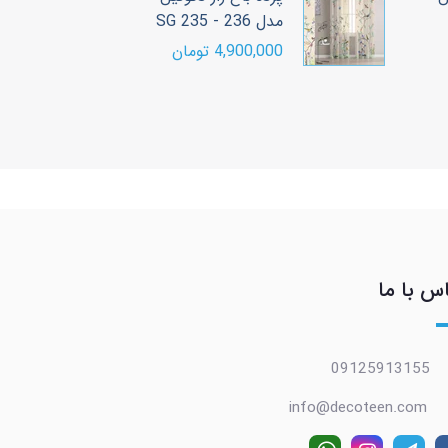
مدل SG 235 - 236
مدل SG 105 - 106
4,900,000 تومان
4,900,000 تومان
س با ما
09125913155
info@decoteen.com