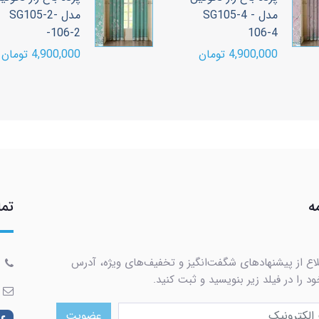
مدل SG105-4 -
مدل SG105-2-
106-2-
10
4,9 تومان
4,900,000 تومان
ه
تما
لاع از پیشنهادهای شگفت‌انگیز و تخفیف‌های ویژه، آدرس
د را در فیلد زیر بنویسید و ثبت کنید.
عضویت