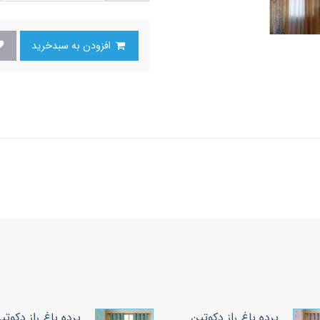
افزودن به سبدخرید
 باغ راز دکوتین
پرده باغ راز دکوتین