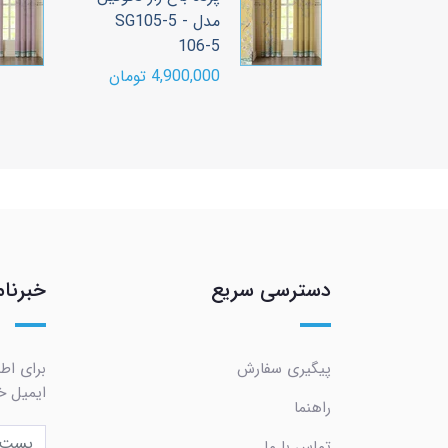
مدل SG105-5 -
6-4
106-5
4,900,000 تومان
00,000
دسترسی سریع
خبرنام
پیگیری سفارش
برای اط
ایمیل خو
راهنما
تماس با ما