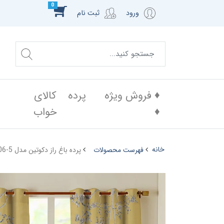
0
ورود
ثبت نام
♦️ فروش ویژه
پرده
کالای
♦️
خواب
خانه
فهرست محصولات
پرده باغ راز دکوتین مدل SG105-5 - 106-5