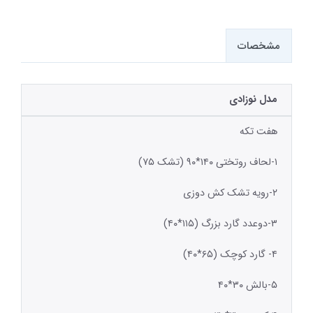
مشخصات
مدل نوزادی
هفت تکه
۱-لحاف روتختی ۱۴۰*۹۰ (تشک ۷۵)
۲-رویه تشک کش دوزی
۳-دوعدد گارد بزرگ (۱۱۵*۴۰)
۴- گارد کوچک (۶۵*۴۰)
۵-بالش ۳۰*۴۰