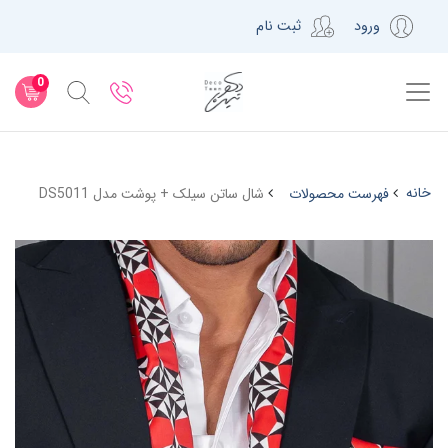
ورود
ثبت نام
0
خانه
فهرست محصولات
شال ساتن سیلک + پوشت مدل DS5011