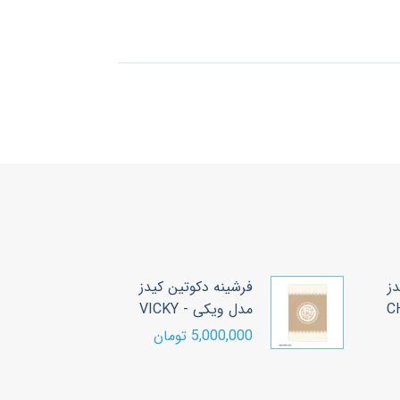
دز
فرشینه دکوتین کیدز
ف
مدل ویکی - VICKY
م
A
5,000,000 تومان
00