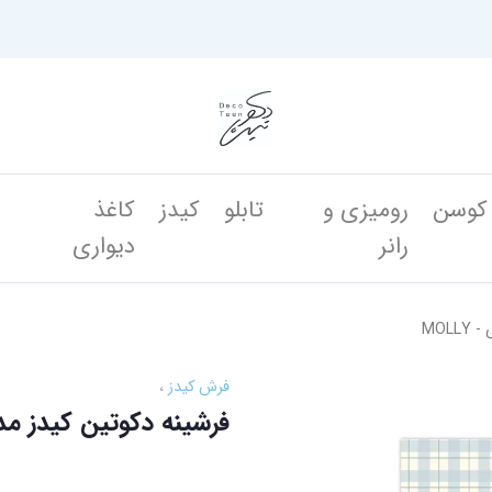
کوسن
رومیزی و
تابلو
کیدز
کاغذ
ن
رانر
دیواری
MOL
فرش کیدز
فرشینه دکوتین کیدز مدل م