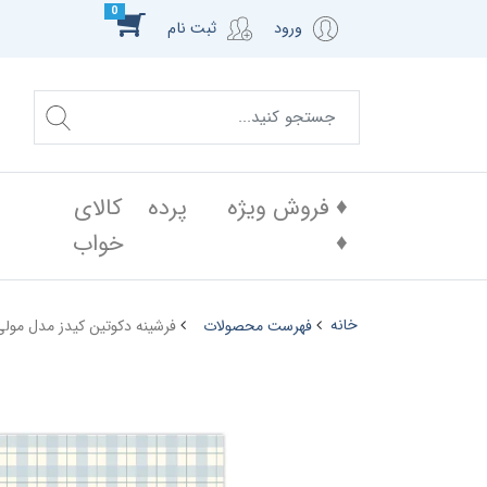
0
ورود
ثبت نام
♦️ فروش ویژه
پرده
کالای
♦️
خواب
خانه
فهرست محصولات
فرشینه دکوتین کیدز مدل مولی - LY