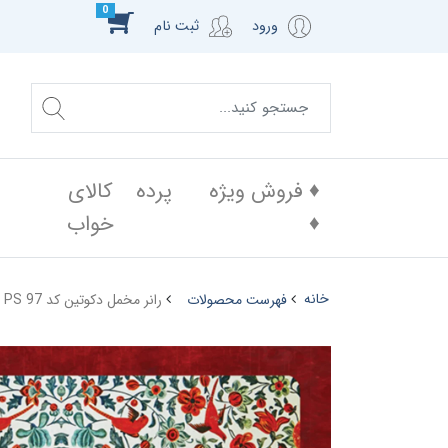
0
ورود
ثبت نام
♦️ فروش ویژه
پرده
کالای
♦️
خواب
خانه
فهرست محصولات
رانر مخمل دکوتین کد PS 97