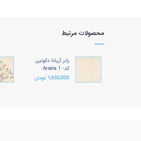
محصولات مرتبط
 راز مخمل کد
رانر آریانا دکوتین
کد- Ariana 1
ومان
1,650,000 تومان