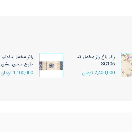
رانر باغ راز مخمل کد
رانر مخمل دکوتین
SG106
طرح سخن عشق
2,400,000 تومان
1,100,000 تومان