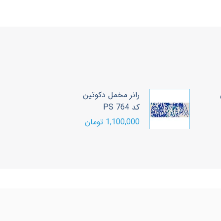
رانر مخمل دکوتین
ر
کد PS 764
مد
1,100,000 تومان
00