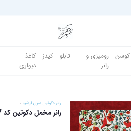
کوسن
رومیزی و
تابلو
کیدز
کاغذ
ن
رانر
دیواری
رانر دکوتین سری آرشیو
رانر مخمل دکوتین کد PS 97