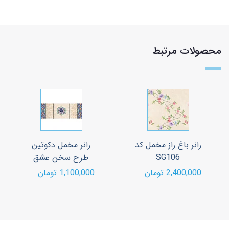
محصولات مرتبط
رانر باغ راز مخمل کد
رانر مخمل دکوتین
SG106
طرح سخن عشق
2,400,000 تومان
1,100,000 تومان