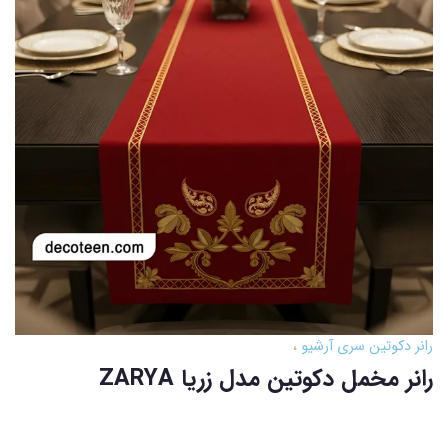
رانر دکوتین سری آرشیو
رانر مخمل دکوتین مدل زریا ZARYA