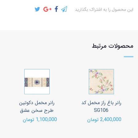
این محصول را به اشتراک بگذارید
محصولات مرتبط
رانر باغ راز مخمل کد
رانر مخمل دکوتین
SG106
طرح سخن عشق
2,400,000 تومان
1,100,000 تومان