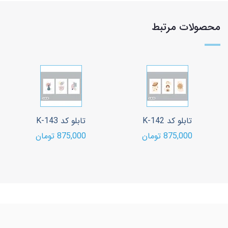
محصولات مرتبط
تابلو کد K-142
تابلو کد K-143
875,000 تومان
875,000 تومان