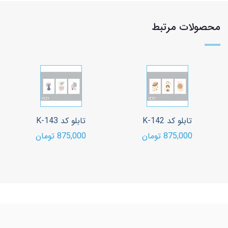
محصولات مرتبط
تابلو کد K-142
تابلو کد K-143
875,000 تومان
875,000 تومان