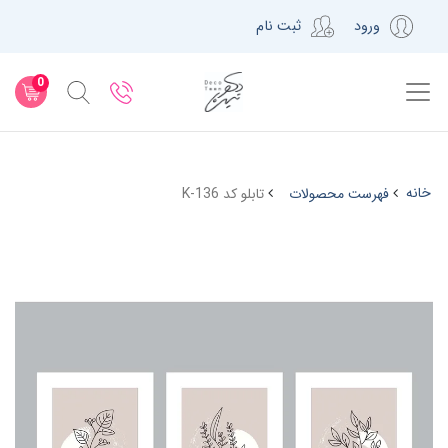
ورود
ثبت نام
0
خانه
فهرست محصولات
تابلو کد K-136