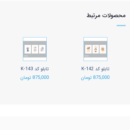
محصولات مرتبط
تابلو کد K-142
تابلو کد K-143
875,000 تومان
875,000 تومان