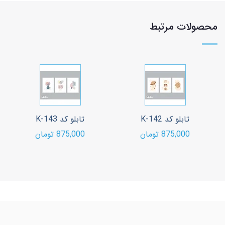
محصولات مرتبط
تابلو کد K-142
تابلو کد K-143
875,000 تومان
875,000 تومان