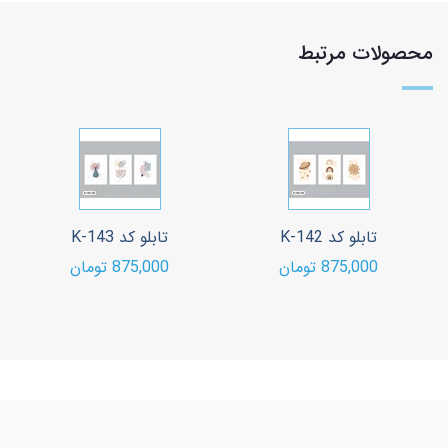
محصولات مرتبط
تابلو کد K-142
تابلو کد K-143
875,000 تومان
875,000 تومان