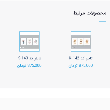
محصولات مرتبط
تابلو کد K-142
تابلو کد K-143
875,000 تومان
875,000 تومان