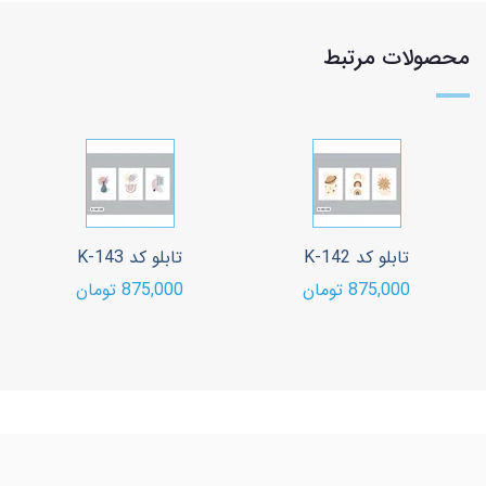
محصولات مرتبط
تابلو کد K-142
تابلو کد K-143
875,000 تومان
875,000 تومان